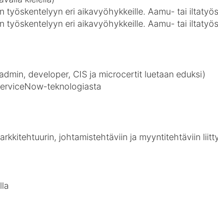
työskentelyyn eri aikavyöhykkeille. Aamu- tai iltatyö
työskentelyyn eri aikavyöhykkeille. Aamu- tai iltatyö
(admin, developer, CIS ja microcertit luetaan eduksi)
erviceNow-teknologiasta
kkitehtuurin, johtamistehtäviin ja myyntitehtäviin liitt
lla