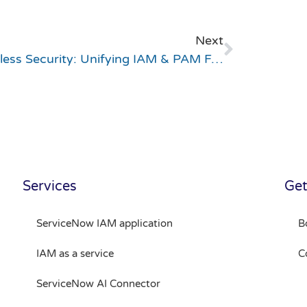
Next
Seamless Security: Unifying IAM & PAM For Identity-Centric Access Management And Workflow Approvals
Services
Get
ServiceNow IAM application
B
IAM as a service
C
ServiceNow AI Connector