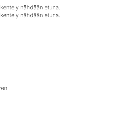
skentely nähdään etuna.
skentely nähdään etuna.
yen