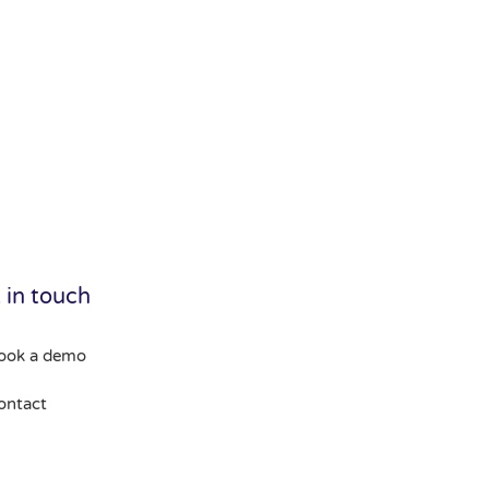
 in touch
ook a demo
ontact