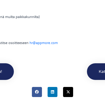
nä muilta paikkakunnilta)
stitse osoitteeseen
hr@appmore.com
ä!
Ka