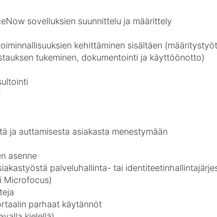
eNow sovelluksien suunnittelu ja määrittely
minnallisuuksien kehittäminen sisältäen (määritystyöt, 
estauksen tukeminen, dokumentointi ja käyttöönotto)
ultointi
)
stä ja auttamisesta asiakasta menestymään
nen asenne
kastyöstä palveluhallinta- tai identiteetinhallintajärj
i Microfocus)
teja
ortaalin parhaat käytännöt
valla kielellä)