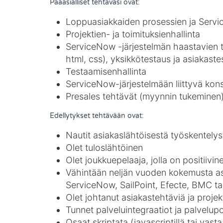
Pääasialliset tehtäväsi ovat:
Loppuasiakkaiden prosessien ja Servic
Projektien- ja toimituksienhallinta
ServiceNow -järjestelmän haastavien toi
html, css), yksikkötestaus ja asiakast
Testaamisenhallinta
ServiceNow-järjestelmään liittyvä kons
Presales tehtävät (myynnin tukeminen
Edellytykset tehtävään ovat:
Nautit asiakaslähtöisestä työskentely
Olet tuloslähtöinen
Olet joukkuepelaaja, jolla on positiivi
Vähintään neljän vuoden kokemusta asia
ServiceNow, SailPoint, Efecte, BMC ta
Olet johtanut asiakastehtäviä ja projek
Tunnet palveluintegraatiot ja palvelup
Osaat skriptata (javascriptillä tai vastaa