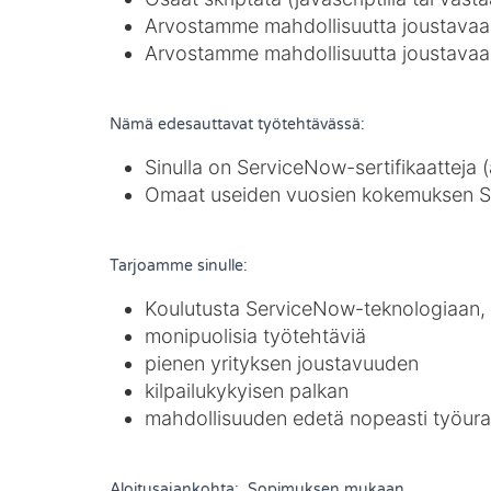
Arvostamme mahdollisuutta joustavaan 
Arvostamme mahdollisuutta joustavaan 
Nämä edesauttavat työtehtävässä:
Sinulla on ServiceNow-sertifikaatteja 
Omaat useiden vuosien kokemuksen S
Tarjoamme sinulle:
Koulutusta ServiceNow-teknologiaan, ar
monipuolisia työtehtäviä
pienen yrityksen joustavuuden
kilpailukykyisen palkan
mahdollisuuden edetä nopeasti työura
Aloitusajankohta: Sopimuksen mukaan