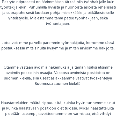
Rekrytointiprosessi on äärimmäisen tärkeä niin työnhakijalle kuin
työntekijällekin. Puhumalla hyvistä ja huonoista asioista rehellisesti
ja suorapuheisesti luodaan pohja mielekkäälle ja pitkäkestoiselle
yhteistyölle. Mielestämme tämä pätee työnhakijaan, sekä
työnantajaan.
Jotta voisimme palvella paremmin työnhakijoita, kerromme tässä
postauksessa mitä sinulta kysymme ja miten arvioimme hakijoita.
Otamme vastaan avoimia hakemuksia ja tämän lisäksi etsimme
avoimiin positioihin osaajia. Valtaosa avoimista positioista on
suomen kielellä, sillä useat asiakkaamme vaativat työskentelyä
Suomessa suomen kielellä.
Haastatteluiden määrä riippuu siitä, kuinka hyvin tunnemme sinut
ja kuinka haastavaan positioon olet tulossa. Mikäli haastatteluita
pidetään useampi, tavoitteenamme on varmistaa, että viihdyt