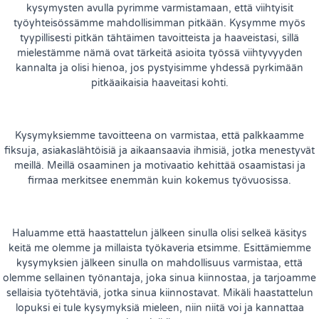
kysymysten avulla pyrimme varmistamaan, että viihtyisit
työyhteisössämme mahdollisimman pitkään. Kysymme myös
tyypillisesti pitkän tähtäimen tavoitteista ja haaveistasi, sillä
mielestämme nämä ovat tärkeitä asioita työssä viihtyvyyden
kannalta ja olisi hienoa, jos pystyisimme yhdessä pyrkimään
pitkäaikaisia haaveitasi kohti.
Kysymyksiemme tavoitteena on varmistaa, että palkkaamme
fiksuja, asiakaslähtöisiä ja aikaansaavia ihmisiä, jotka menestyvät
meillä. Meillä osaaminen ja motivaatio kehittää osaamistasi ja
firmaa merkitsee enemmän kuin kokemus työvuosissa.
Haluamme että haastattelun jälkeen sinulla olisi selkeä käsitys
keitä me olemme ja millaista työkaveria etsimme. Esittämiemme
kysymyksien jälkeen sinulla on mahdollisuus varmistaa, että
olemme sellainen työnantaja, joka sinua kiinnostaa, ja tarjoamme
sellaisia työtehtäviä, jotka sinua kiinnostavat. Mikäli haastattelun
lopuksi ei tule kysymyksiä mieleen, niin niitä voi ja kannattaa