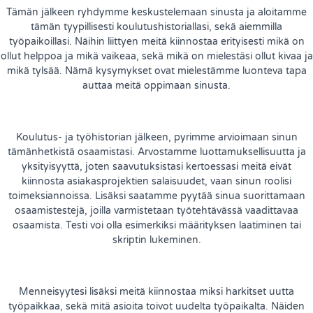
Tämän jälkeen ryhdymme keskustelemaan sinusta ja aloitamme
tämän tyypillisesti koulutushistoriallasi, sekä aiemmilla
työpaikoillasi. Näihin liittyen meitä kiinnostaa erityisesti mikä on
ollut helppoa ja mikä vaikeaa, sekä mikä on mielestäsi ollut kivaa ja
mikä tylsää. Nämä kysymykset ovat mielestämme luonteva tapa
auttaa meitä oppimaan sinusta.
Koulutus- ja työhistorian jälkeen, pyrimme arvioimaan sinun
tämänhetkistä osaamistasi. Arvostamme luottamuksellisuutta ja
yksityisyyttä, joten saavutuksistasi kertoessasi meitä eivät
kiinnosta asiakasprojektien salaisuudet, vaan sinun roolisi
toimeksiannoissa. Lisäksi saatamme pyytää sinua suorittamaan
osaamistestejä, joilla varmistetaan työtehtävässä vaadittavaa
osaamista. Testi voi olla esimerkiksi määrityksen laatiminen tai
skriptin lukeminen.
Menneisyytesi lisäksi meitä kiinnostaa miksi harkitset uutta
työpaikkaa, sekä mitä asioita toivot uudelta työpaikalta. Näiden