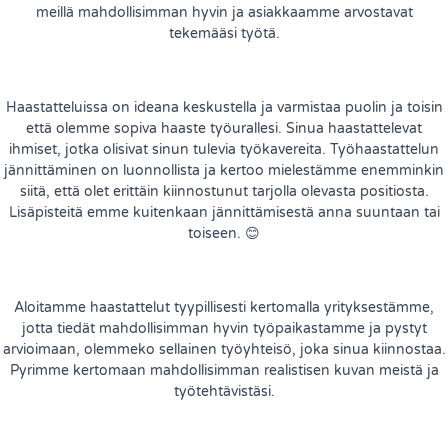
meillä mahdollisimman hyvin ja asiakkaamme arvostavat
tekemääsi työtä.
Haastatteluissa on ideana keskustella ja varmistaa puolin ja toisin
että olemme sopiva haaste työurallesi. Sinua haastattelevat
ihmiset, jotka olisivat sinun tulevia työkavereita. Työhaastattelun
jännittäminen on luonnollista ja kertoo mielestämme enemminkin
siitä, että olet erittäin kiinnostunut tarjolla olevasta positiosta.
Lisäpisteitä emme kuitenkaan jännittämisestä anna suuntaan tai
toiseen. 😊
Aloitamme haastattelut tyypillisesti kertomalla yrityksestämme,
jotta tiedät mahdollisimman hyvin työpaikastamme ja pystyt
arvioimaan, olemmeko sellainen työyhteisö, joka sinua kiinnostaa.
Pyrimme kertomaan mahdollisimman realistisen kuvan meistä ja
työtehtävistäsi.