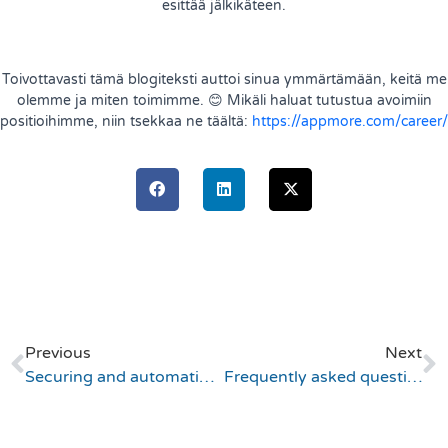
esittää jälkikäteen.
Toivottavasti tämä blogiteksti auttoi sinua ymmärtämään, keitä me
olemme ja miten toimimme. 😊 Mikäli haluat tutustua avoimiin
positioihimme, niin tsekkaa ne täältä:
https://appmore.com/career/
Previous
Next
Securing and automating your IT services – how should you prepare for 2022?
Frequently asked questions about ServiceNow IAM application